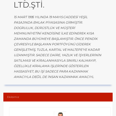
LTD.ŞTİ.
15 MART 1995 YILINDA 19 MAYIS CADDESI YEŞIL
PASAJINDA EMLAK PIYASASINA GIRMIŞTIR.
DOGRULUK, DÜRÜSTLÜK VE MÜŞTERI
MEMNUNIYETINI KENDISINE ILKE EDINEREK KISA
ZAMANDA BÜYÜMEYE BAŞLAMIŞTIR. ÖNCE PENDIK
ÇEVRESIYLE BAŞLAYAN PORTFÖYÜNÜ GIDEREK
GENIŞLETMIŞ, TUZLA, KARTAL VE MALTEPE'YE KADAR
UZANMIŞTIR. SADECE DAIRE, YAZLIK VE IŞYERLERININ
SATILMASI VE KIRALANMASIYLA SINIRLI KALMAYIP,
ÖZELLIKLE KIRALAMA IŞLERINDE GÖSTERILEN
HASSASIYET, BU IŞI SADECE PARA KAZANMAK
AMACIYLA DEĞIL DE INSAN KAZANMAK AMACIYL
Ekibimiz